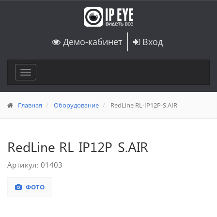
Демо-кабинет
Вход
Toggle
navigation
Главная
Оборудование
RedLine RL-IP12P-S.AIR
RedLine RL-IP12P-S.AIR
Артикул: 01403
ФОТО