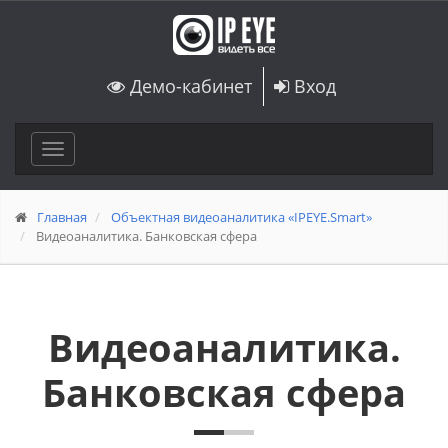
Демо-кабинет
Вход
Toggle
navigation
Главная
Объектная видеоаналитика «IPEYE.Smart»
Видеоаналитика. Банковская сфера
Видеоаналитика.
Банковская сфера